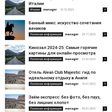
Италии
manager
-
10.12.2025
Италия
0
Банный микс: искусство сочетания
веников
manager
-
29.11.2025
Полезная информация
0
Кинозал 2024-25: Самые горячие
картины для онлайн-просмотра
manager
-
21.02.2025
Полезная информация
0
Отель Alean Club Majestic: гид по
идеальному отдыху в Анапе
manager
-
10.01.2025
Полезная информация
0
Заём-экспресс: без фото, без пауз,
без лишних хлопот
manager
-
09.01.2025
Полезная информация
0