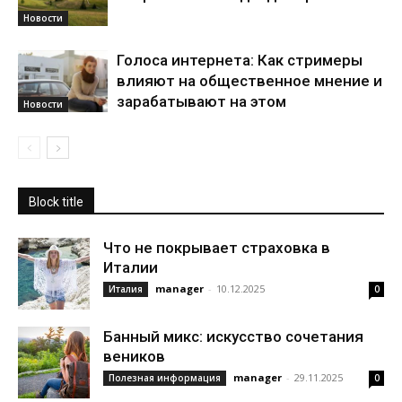
Новости
Голоса интернета: Как стримеры
влияют на общественное мнение и
зарабатывают на этом
Новости
Block title
Что не покрывает страховка в
Италии
manager
-
10.12.2025
Италия
0
Банный микс: искусство сочетания
веников
manager
-
29.11.2025
Полезная информация
0