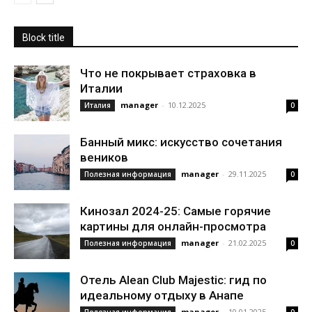
Block title
Что не покрывает страховка в
Италии
manager
-
10.12.2025
Италия
0
Банный микс: искусство сочетания
веников
manager
-
29.11.2025
Полезная информация
0
Кинозал 2024-25: Самые горячие
картины для онлайн-просмотра
manager
-
21.02.2025
Полезная информация
0
Отель Alean Club Majestic: гид по
идеальному отдыху в Анапе
manager
-
10.01.2025