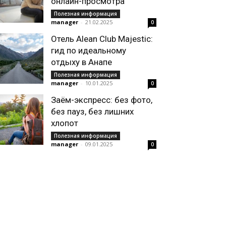
онлайн-просмотра
Полезная информация
manager
-
21.02.2025
0
Отель Alean Club Majestic:
гид по идеальному
отдыху в Анапе
Полезная информация
manager
-
10.01.2025
0
Заём-экспресс: без фото,
без пауз, без лишних
хлопот
Полезная информация
manager
-
09.01.2025
0