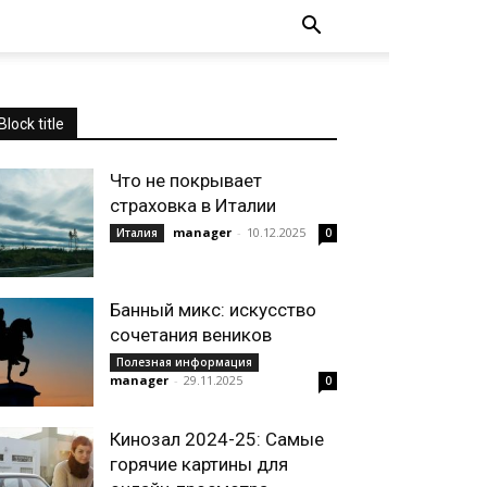
Block title
Что не покрывает
страховка в Италии
manager
-
10.12.2025
Италия
0
Банный микс: искусство
сочетания веников
Полезная информация
manager
-
29.11.2025
0
Кинозал 2024-25: Самые
горячие картины для