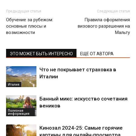
Предыдущая статья
Следующая статья
Обучение за рубежом:
Правила оформления
основные плюсы и
визового разрешения на
возможности
Мальту
ЭТО МОЖЕТ БЫТЬ ИНТЕРЕСНО
ЕЩЕ ОТ АВТОРА
Что не покрывает страховка в
Италии
Италия
Банный микс: искусство сочетания
веников
Полезная
информация
Кинозал 2024-25: Самые горячие
картины для онлайн-просмотра