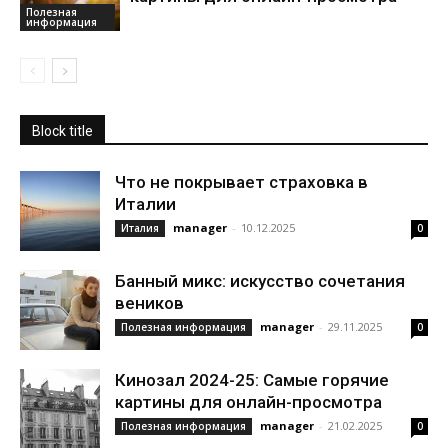
Полезная
информация
Block title
Что не покрывает страховка в
Италии
manager
-
10.12.2025
Италия
0
Банный микс: искусство сочетания
веников
manager
-
29.11.2025
Полезная информация
0
Кинозал 2024-25: Самые горячие
картины для онлайн-просмотра
manager
-
21.02.2025
Полезная информация
0