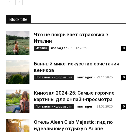
Block title
Что не покрывает страховка в
Италии
manager
-
10.12.2025
Италия
0
Банный микс: искусство сочетания
веников
manager
-
29.11.2025
Полезная информация
0
Кинозал 2024-25: Самые горячие
картины для онлайн-просмотра
manager
-
21.02.2025
Полезная информация
0
Отель Alean Club Majestic: гид по
идеальному отдыху в Анапе