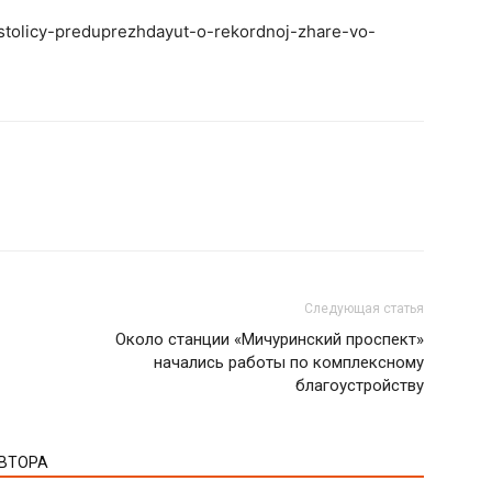
j-stolicy-preduprezhdayut-o-rekordnoj-zhare-vo-
Следующая статья
Около станции «Мичуринский проспект»
начались работы по комплексному
благоустройству
АВТОРА