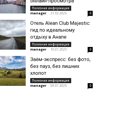
онлайн-просмотра
Полезная информация
manager
-
21.02.2025
0
Отель Alean Club Majestic:
гид по идеальному
отдыху в Анапе
Полезная информация
manager
-
10.01.2025
0
Заём-экспресс: без фото,
без пауз, без лишних
хлопот
Полезная информация
manager
-
09.01.2025
0