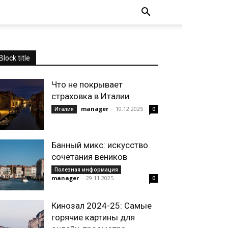
Block title
Что не покрывает
страховка в Италии
manager
-
10.12.2025
Италия
0
Банный микс: искусство
сочетания веников
Полезная информация
manager
-
29.11.2025
0
Кинозал 2024-25: Самые
горячие картины для