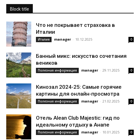
Block title
Что не покрывает страховка в
Италии
manager
-
10.12.2025
Италия
0
Банный микс: искусство сочетания
веников
manager
-
29.11.2025
Полезная информация
0
Кинозал 2024-25: Самые горячие
картины для онлайн-просмотра
manager
-
21.02.2025
Полезная информация
0
Отель Alean Club Majestic: гид по
идеальному отдыху в Анапе
manager
-
10.01.2025
Полезная информация
0