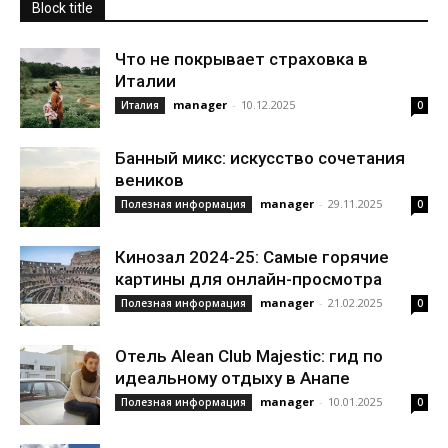
Block title
Что не покрывает страховка в
Италии
manager
-
10.12.2025
Италия
0
Банный микс: искусство сочетания
веников
manager
-
29.11.2025
Полезная информация
0
Кинозал 2024-25: Самые горячие
картины для онлайн-просмотра
manager
-
21.02.2025
Полезная информация
0
Отель Alean Club Majestic: гид по
идеальному отдыху в Анапе
manager
-
10.01.2025
Полезная информация
0