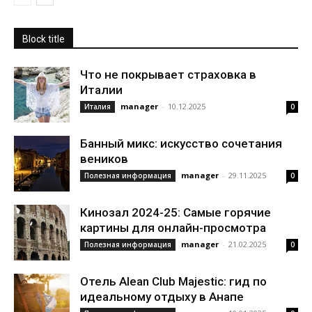
Block title
Что не покрывает страховка в
Италии
manager
-
10.12.2025
Италия
0
Банный микс: искусство сочетания
веников
manager
-
29.11.2025
Полезная информация
0
Кинозал 2024-25: Самые горячие
картины для онлайн-просмотра
manager
-
21.02.2025
Полезная информация
0
Отель Alean Club Majestic: гид по
идеальному отдыху в Анапе