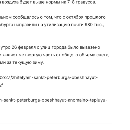
 воздуха будет выше нормы на 7-8 градусов.
ьном сообщалось о том, что с октября прошлого
урга направили на утилизацию почти 980 тыс.,
о утро 26 февраля с улиц города было вывезено
ставляет четвертую часть от общего объема снега,
ми за текущую зиму.
1/02/27/zhitelyam-sankt-peterburga-obeshhayut-
y/
yam-sankt-peterburga-obeshhayut-anomalno-tepluyu-