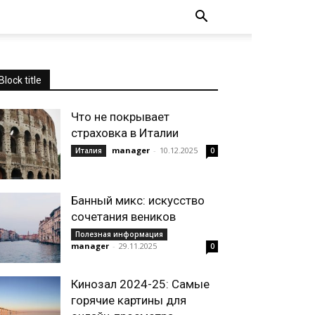
Block title
Что не покрывает
страховка в Италии
manager
-
10.12.2025
Италия
0
Банный микс: искусство
сочетания веников
Полезная информация
manager
-
29.11.2025
0
Кинозал 2024-25: Самые
горячие картины для