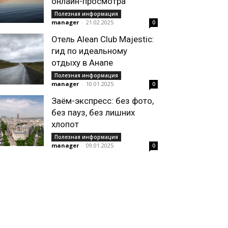
онлайн-просмотра
Полезная информация
manager
-
21.02.2025
0
Отель Alean Club Majestic:
гид по идеальному
отдыху в Анапе
Полезная информация
manager
-
10.01.2025
0
Заём-экспресс: без фото,
без пауз, без лишних
хлопот
Полезная информация
manager
-
09.01.2025
0