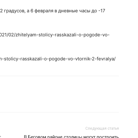
2 градусов, а 6 февраля в дневные часы до -17
2021/02/zhitelyam-stolicy-rasskazali-o-pogode-vo-
am-stolicy-rasskazali-o-pogode-vo-vtornik-2-fevralya/
Следующая статья
т
В Беговом районе столицы могут построить