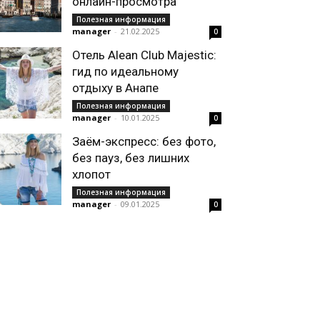
онлайн-просмотра
Полезная информация
manager
-
21.02.2025
0
Отель Alean Club Majestic:
гид по идеальному
отдыху в Анапе
Полезная информация
manager
-
10.01.2025
0
Заём-экспресс: без фото,
без пауз, без лишних
хлопот
Полезная информация
manager
-
09.01.2025
0