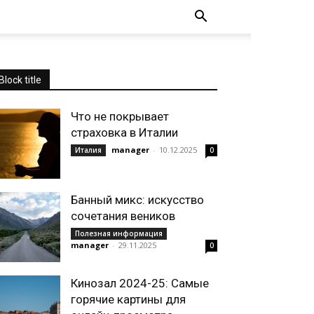
Block title
Что не покрывает
страховка в Италии
manager
-
10.12.2025
Италия
0
Банный микс: искусство
сочетания веников
Полезная информация
manager
-
29.11.2025
0
Кинозал 2024-25: Самые
горячие картины для