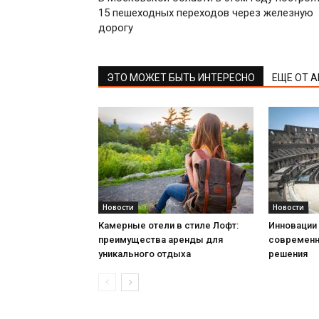
15 пешеходных переходов через железную
дорогу
ЭТО МОЖЕТ БЫТЬ ИНТЕРЕСНО
ЕЩЕ ОТ 
Новости
Новости
Камерные отели в стиле Лофт:
Инновации 
преимущества аренды для
современн
уникального отдыха
решения