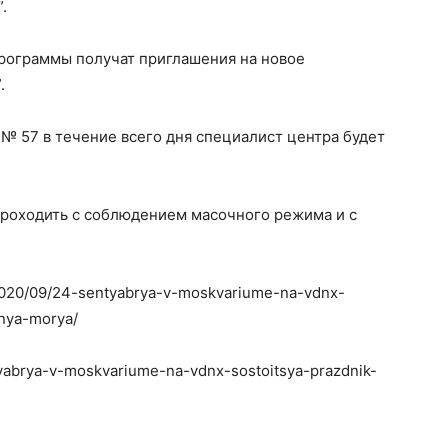
.
рограммы получат приглашения на новое
.
 № 57 в течение всего дня специалист центра будет
проходить с соблюдением масочного режима и с
/2020/09/24-sentyabrya-v-moskvariume-na-vdnx-
dnya-morya/
tyabrya-v-moskvariume-na-vdnx-sostoitsya-prazdnik-