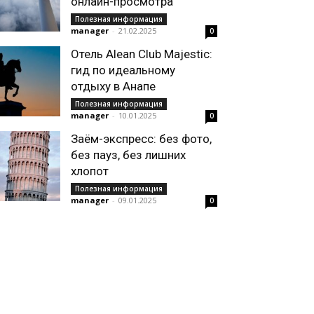
онлайн-просмотра
Полезная информация
manager
-
21.02.2025
0
Отель Alean Club Majestic:
гид по идеальному
отдыху в Анапе
Полезная информация
manager
-
10.01.2025
0
Заём-экспресс: без фото,
без пауз, без лишних
хлопот
Полезная информация
manager
-
09.01.2025
0