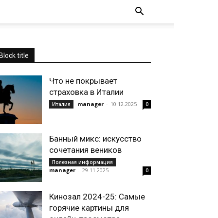
Block title
Что не покрывает
страховка в Италии
manager
-
10.12.2025
Италия
0
Банный микс: искусство
сочетания веников
Полезная информация
manager
-
29.11.2025
0
Кинозал 2024-25: Самые
горячие картины для