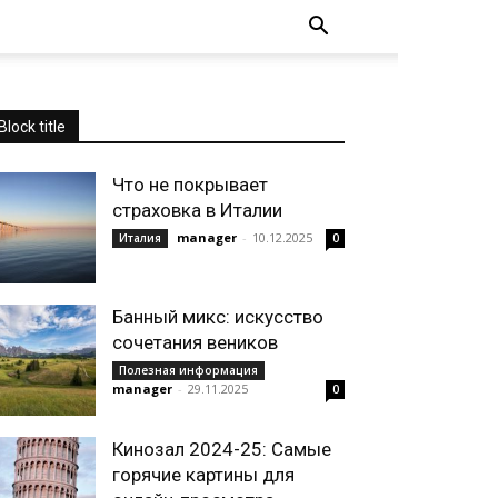
Block title
Что не покрывает
страховка в Италии
manager
-
10.12.2025
Италия
0
Банный микс: искусство
сочетания веников
Полезная информация
manager
-
29.11.2025
0
Кинозал 2024-25: Самые
горячие картины для