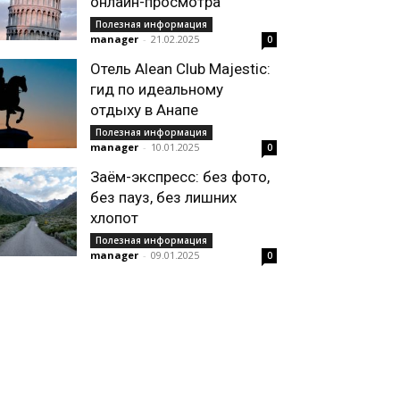
онлайн-просмотра
Полезная информация
manager
-
21.02.2025
0
Отель Alean Club Majestic:
гид по идеальному
отдыху в Анапе
Полезная информация
manager
-
10.01.2025
0
Заём-экспресс: без фото,
без пауз, без лишних
хлопот
Полезная информация
manager
-
09.01.2025
0