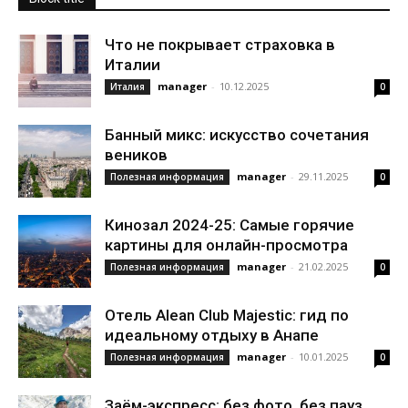
Что не покрывает страховка в
Италии
manager
-
10.12.2025
Италия
0
Банный микс: искусство сочетания
веников
manager
-
29.11.2025
Полезная информация
0
Кинозал 2024-25: Самые горячие
картины для онлайн-просмотра
manager
-
21.02.2025
Полезная информация
0
Отель Alean Club Majestic: гид по
идеальному отдыху в Анапе
manager
-
10.01.2025
Полезная информация
0
Заём-экспресс: без фото, без пауз,