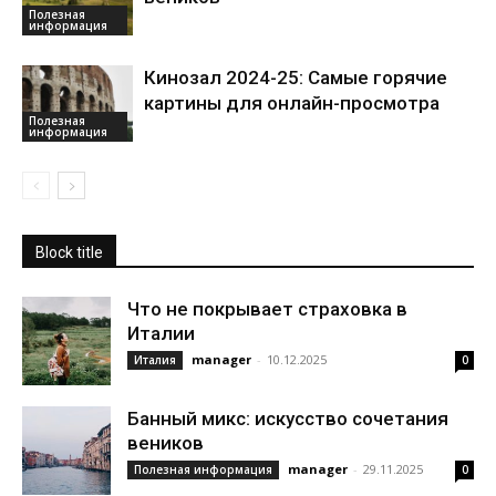
Полезная
информация
Кинозал 2024-25: Самые горячие
картины для онлайн-просмотра
Полезная
информация
Block title
Что не покрывает страховка в
Италии
manager
-
10.12.2025
Италия
0
Банный микс: искусство сочетания
веников
manager
-
29.11.2025
Полезная информация
0