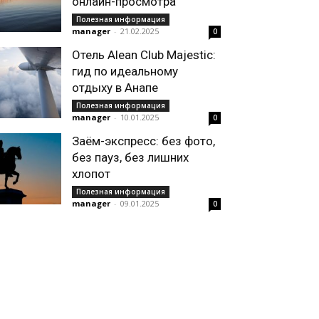
онлайн-просмотра
Полезная информация
manager
-
21.02.2025
0
Отель Alean Club Majestic:
гид по идеальному
отдыху в Анапе
Полезная информация
manager
-
10.01.2025
0
Заём-экспресс: без фото,
без пауз, без лишних
хлопот
Полезная информация
manager
-
09.01.2025
0