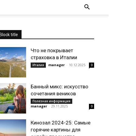
Block title
Что не покрывает
страховка в Италии
manager
-
10.12.2025
Италия
0
Банный микс: искусство
сочетания веников
Полезная информация
manager
-
29.11.2025
0
Кинозал 2024-25: Самые
горячие картины для