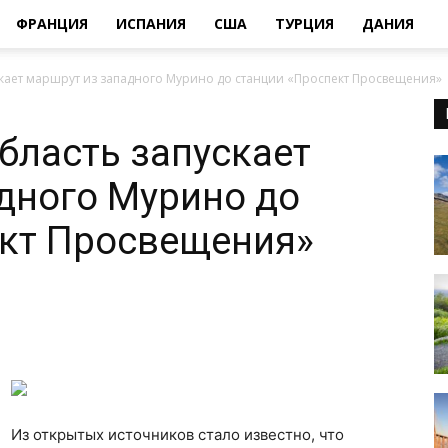
ФРАНЦИЯ
ИСПАНИЯ
США
ТУРЦИЯ
ДАНИЯ
скает маршрут из западного Мурино до станции «Проспект Просвещения»
бласть запускает
дного Мурино до
ект Просвещения»
Из открытых источников стало известно, что