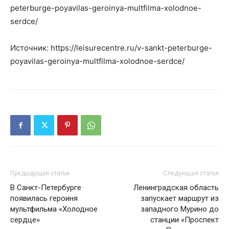
peterburge-poyavilas-geroinya-multfilma-xolodnoe-
serdce/
Источник: https://leisurecentre.ru/v-sankt-peterburge-
poyavilas-geroinya-multfilma-xolodnoe-serdce/
Предыдущая статья
Следующая статья
В Санкт-Петербурге
Ленинградская область
появилась героиня
запускает маршрут из
мультфильма «Холодное
западного Мурино до
сердце»
станции «Проспект