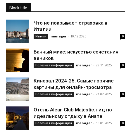
Block title
Что не покрывает страховка в
Италии
manager
-
10.12.2025
Италия
0
Банный микс: искусство сочетания
веников
manager
-
29.11.2025
Полезная информация
0
Кинозал 2024-25: Самые горячие
картины для онлайн-просмотра
manager
-
21.02.2025
Полезная информация
0
Отель Alean Club Majestic: гид по
идеальному отдыху в Анапе
manager
-
10.01.2025
Полезная информация
0