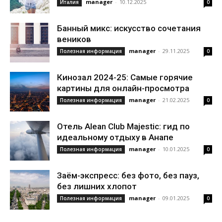
manager
-
10.12.2025
Италия
0
Банный микс: искусство сочетания
веников
manager
-
29.11.2025
Полезная информация
0
Кинозал 2024-25: Самые горячие
картины для онлайн-просмотра
manager
-
21.02.2025
Полезная информация
0
Отель Alean Club Majestic: гид по
идеальному отдыху в Анапе
manager
-
10.01.2025
Полезная информация
0
Заём-экспресс: без фото, без пауз,
без лишних хлопот
manager
-
09.01.2025
Полезная информация
0