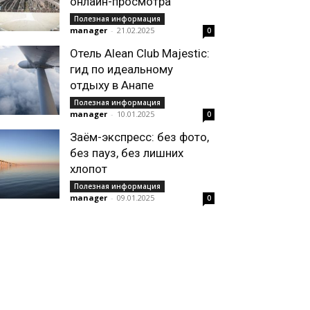
онлайн-просмотра
Полезная информация
manager
-
21.02.2025
0
Отель Alean Club Majestic:
гид по идеальному
отдыху в Анапе
Полезная информация
manager
-
10.01.2025
0
Заём-экспресс: без фото,
без пауз, без лишних
хлопот
Полезная информация
manager
-
09.01.2025
0