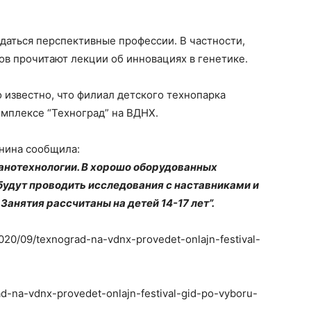
ждаться перспективные профессии. В частности,
ов прочитают лекции об инновациях в генетике.
о известно, что филиал детского технопарка
омплексе “Техноград” на ВДНХ.
нина сообщила:
нанотехнологии. В хорошо оборудованных
будут проводить исследования с наставниками и
анятия рассчитаны на детей 14-17 лет”.
2020/09/texnograd-na-vdnx-provedet-onlajn-festival-
rad-na-vdnx-provedet-onlajn-festival-gid-po-vyboru-