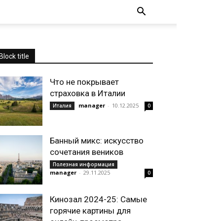
Block title
Что не покрывает
страховка в Италии
manager
-
10.12.2025
Италия
0
Банный микс: искусство
сочетания веников
Полезная информация
manager
-
29.11.2025
0
Кинозал 2024-25: Самые
горячие картины для