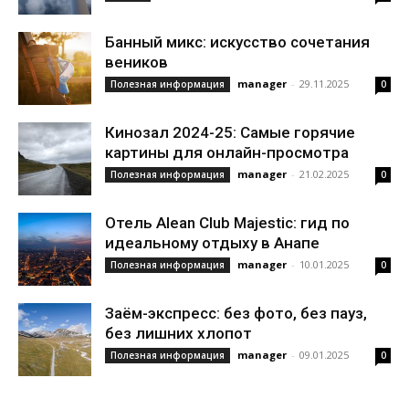
Банный микс: искусство сочетания
веников
manager
-
29.11.2025
Полезная информация
0
Кинозал 2024-25: Самые горячие
картины для онлайн-просмотра
manager
-
21.02.2025
Полезная информация
0
Отель Alean Club Majestic: гид по
идеальному отдыху в Анапе
manager
-
10.01.2025
Полезная информация
0
Заём-экспресс: без фото, без пауз,
без лишних хлопот
manager
-
09.01.2025
Полезная информация
0