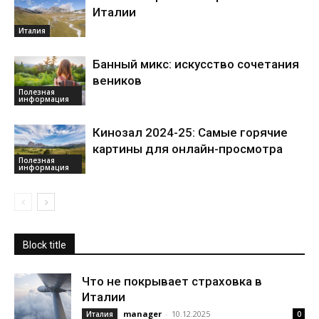
Италии
Италия
Банный микс: искусство сочетания
веников
Полезная
информация
Кинозал 2024-25: Самые горячие
картины для онлайн-просмотра
Полезная
информация
Block title
Что не покрывает страховка в
Италии
manager
-
10.12.2025
Италия
0