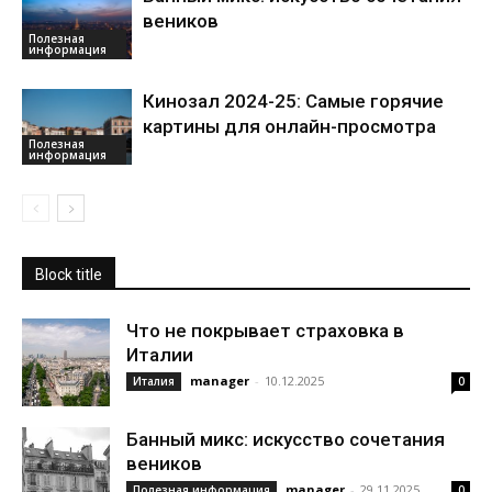
веников
Полезная
информация
Кинозал 2024-25: Самые горячие
картины для онлайн-просмотра
Полезная
информация
Block title
Что не покрывает страховка в
Италии
manager
-
10.12.2025
Италия
0
Банный микс: искусство сочетания
веников
manager
-
29.11.2025
Полезная информация
0