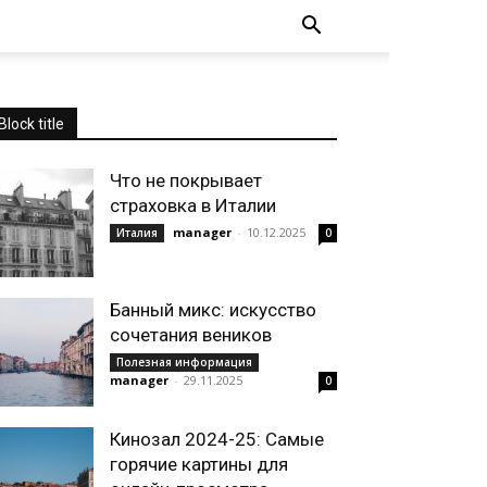
Block title
Что не покрывает
страховка в Италии
manager
-
10.12.2025
Италия
0
Банный микс: искусство
сочетания веников
Полезная информация
manager
-
29.11.2025
0
Кинозал 2024-25: Самые
горячие картины для