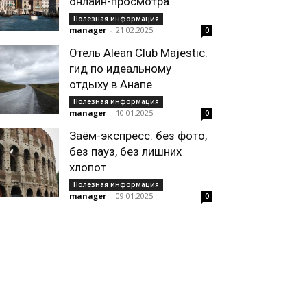
онлайн-просмотра
Полезная информация
manager
-
21.02.2025
0
Отель Alean Club Majestic:
гид по идеальному
отдыху в Анапе
Полезная информация
manager
-
10.01.2025
0
Заём-экспресс: без фото,
без пауз, без лишних
хлопот
Полезная информация
manager
-
09.01.2025
0