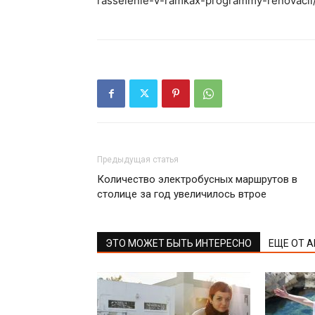
rasselenie-v-ramkax-programmy-renovacii
Предыдущая статья
Количество электробусных маршрутов в
столице за год увеличилось втрое
ЭТО МОЖЕТ БЫТЬ ИНТЕРЕСНО
ЕЩЕ ОТ 