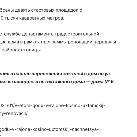
браны девять стартовых площадок с
0 тысяч квадратных метров.
сс-службе департамента градостроительной
 два дома в рамках программы реновации переданы
 районах столицы.
ия о начале переселения жителей в дом по ул.
мья из соседнего пятиэтажного дома — дома № 5
2021/01/v-etom-godu-v-rajone-kosino-uxtomskij-
y-renovacii/
-godu-v-rajone-kosino-uxtomskij-nachnetsya-