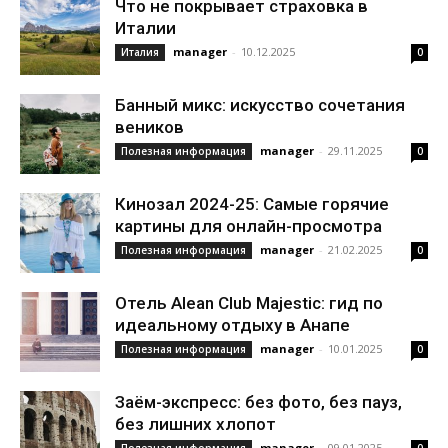
Что не покрывает страховка в
Италии
manager
-
10.12.2025
Италия
0
Банный микс: искусство сочетания
веников
manager
-
29.11.2025
Полезная информация
0
Кинозал 2024-25: Самые горячие
картины для онлайн-просмотра
manager
-
21.02.2025
Полезная информация
0
Отель Alean Club Majestic: гид по
идеальному отдыху в Анапе
manager
-
10.01.2025
Полезная информация
0
Заём-экспресс: без фото, без пауз,
без лишних хлопот
manager
-
09.01.2025