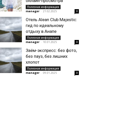
онлайн-просмотра
Полезная информация
manager
-
21.02.2025
0
Отель Alean Club Majestic:
гид по идеальному
отдыху в Анапе
Полезная информация
manager
-
10.01.2025
0
Заём-экспресс: без фото,
без пауз, без лишних
хлопот
Полезная информация
manager
-
09.01.2025
0