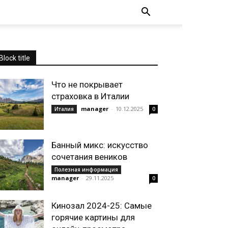
Block title
Что не покрывает
страховка в Италии
manager
-
10.12.2025
Италия
0
Банный микс: искусство
сочетания веников
Полезная информация
manager
-
29.11.2025
0
Кинозал 2024-25: Самые
горячие картины для