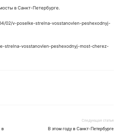
мосты в Санкт-Петербурге.
1/04/02/v-poselke-strelna-vosstanovlen-peshexodnyj-
lke-strelna-vosstanovlen-peshexodnyj-most-cherez-
Следующая статья
 в
В этом году в Санкт-Петербурге