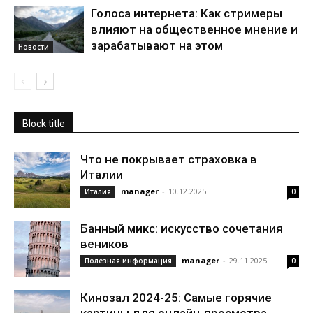
Голоса интернета: Как стримеры
влияют на общественное мнение и
зарабатывают на этом
Новости
Block title
Что не покрывает страховка в
Италии
manager
-
10.12.2025
Италия
0
Банный микс: искусство сочетания
веников
manager
-
29.11.2025
Полезная информация
0
Кинозал 2024-25: Самые горячие
картины для онлайн-просмотра